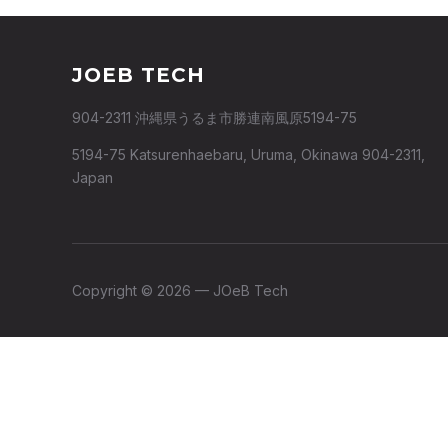
JOEB TECH
904-2311 沖縄県うるま市勝連南風原5194-75
5194-75 Katsurenhaebaru, Uruma, Okinawa 904-2311,
Japan
Copyright © 2026 — JOeB Tech