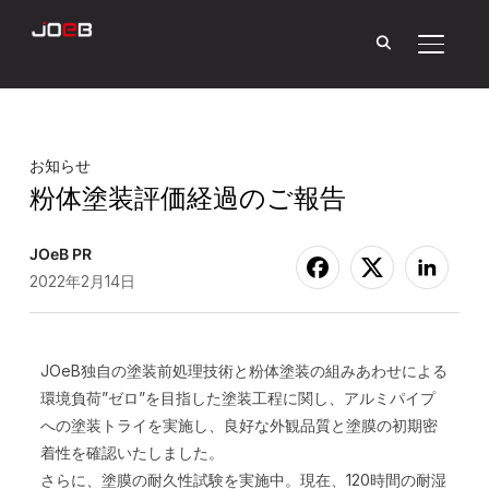
サイド
お知らせ
粉体塗装評価経過のご報告
JOeB PR
2022年2月14日
JOeB独自の塗装前処理技術と粉体塗装の組みあわせによる
環境負荷”ゼロ”を目指した塗装工程に関し、アルミパイプ
への塗装トライを実施し、良好な外観品質と塗膜の初期密
着性を確認いたしました。
さらに、塗膜の耐久性試験を実施中。現在、120時間の耐湿