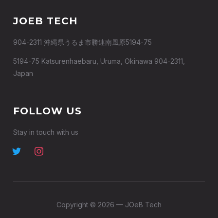
JOEB TECH
904-2311 沖縄県うるま市勝連南風原5194-75
5194-75 Katsurenhaebaru, Uruma, Okinawa 904-2311,
Japan
FOLLOW US
Stay in touch with us
Copyright © 2026 — JOeB Tech